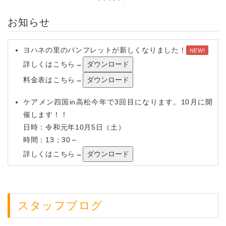
お知らせ
ヨハネの里のパンフレットが新しくなりました！
NEW!
詳しくはこちら→
料金表はこちら→
ケアメン四国in高松今年で3回目になります。10月に開
催します！！
日時：令和元年10月5日（土）
時間：13；30～
詳しくはこちら→
平成27年5月 ホームページをOPEN!!しました。
平成26年9月1日 ヨハネの里がオープンしました。
ケアメン四国in高松
スタッフブログ
男性介護者の皆さん、介護者を支援する方々の集いを開