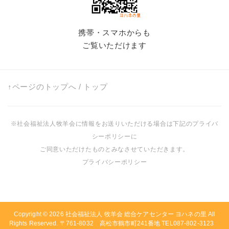
携帯・スマホからも
ご覧いただけます
↑ページのトップへ
/
トップ
※社会福祉法人牧羊会に情報をお送りいただける場合は下記のプライバ
シーポリシーに
ご同意いただけたものとみなさせていただきます。
プライバシーポリシー
Copyright © 2026
社会福祉法人 牧羊会 総合ケアセンター ヨハネの里
All
Rights Reserved. 〒761-8032 高松市鶴市町241番地 TEL087-802-3123