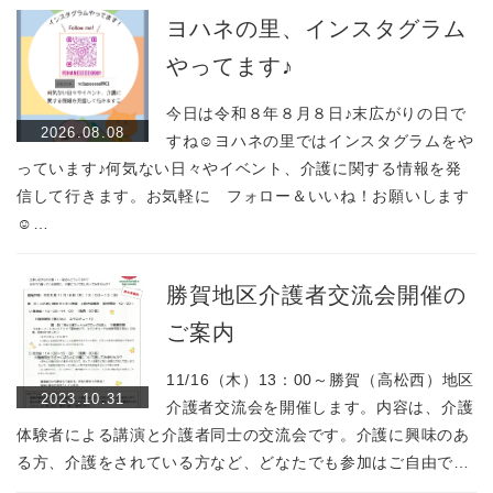
催します！
ヨハネの里、インスタグラム
日時：平成29年10月28日（土）
時間：13：30～
やってます♪
詳しくはこちら→
今日は令和８年８月８日♪末広がりの日で
2026.08.08
すね☺ヨハネの里ではインスタグラムをや
っています♪何気ない日々やイベント、介護に関する情報を発
信して行きます。お気軽に フォロー＆いいね！お願いします
☺…
勝賀地区介護者交流会開催の
ご案内
11/16（木）13：00～勝賀（高松西）地区
2023.10.31
介護者交流会を開催します。内容は、介護
体験者による講演と介護者同士の交流会です。介護に興味のあ
る方、介護をされている方など、どなたでも参加はご自由で…