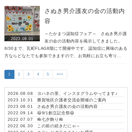
さぬき男介護友の会の活動内
容
～たかまつ認知症フェア～ さぬき男介護
2023.08.01
友の会の活動内容を掲示してきました。
8/30まで、瓦町FLAG8階にて開催中です。認知症に興味のある
方ならどなたでも参加できますので、お気軽にお立ち寄り…
1
2
3
4
5
>>>
2026.08.08
ヨハネの里、インスタグラムやってます♪
2023.10.31
勝賀地区介護者交流会開催のご案内
2023.08.01
さぬき男介護友の会の活動内容
2022.09.14
😃9/1創立記念祭😃
2022.07.07
🎋七夕飾り🎋
2022.06.30
この前の続きだにゃ～