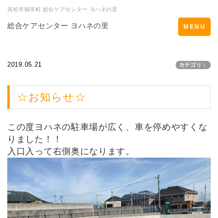
高松市鶴市町 総合ケアセンター ヨハネの里
総合ケアセンター ヨハネの里
Toggle
MENU
navigation
2019.05.21
カテゴリ：
☆お知らせ☆
この度ヨハネの駐車場が広く、車を停めやすくな
りました！！
入口入って右側奥になります。