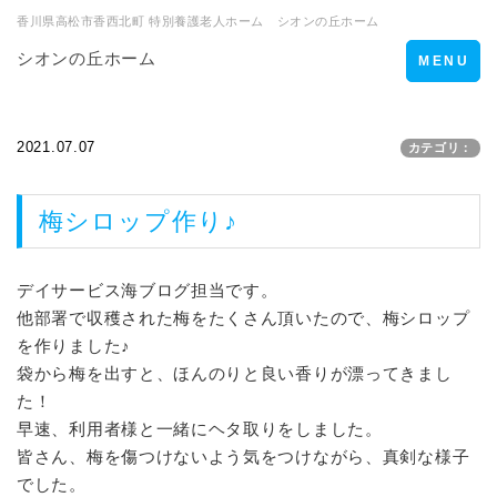
香川県高松市香西北町 特別養護老人ホーム シオンの丘ホーム
シオンの丘ホーム
Toggle
MENU
navigation
2021.07.07
カテゴリ：
梅シロップ作り♪
デイサービス海ブログ担当です。
他部署で収穫された梅をたくさん頂いたので、梅シロップ
を作りました♪
袋から梅を出すと、ほんのりと良い香りが漂ってきまし
た！
早速、利用者様と一緒にヘタ取りをしました。
皆さん、梅を傷つけないよう気をつけながら、真剣な様子
でした。