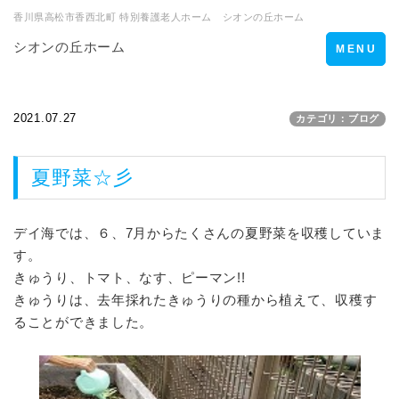
香川県高松市香西北町 特別養護老人ホーム シオンの丘ホーム
シオンの丘ホーム
Toggle
MENU
navigation
2021.07.27
カテゴリ：ブログ
夏野菜☆彡
デイ海では、６、7月からたくさんの夏野菜を収穫していま
す。
きゅうり、トマト、なす、ピーマン!!
きゅうりは、去年採れたきゅうりの種から植えて、収穫す
ることができました。