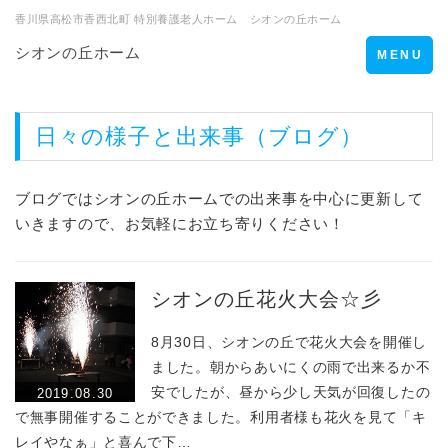
香川県高松市香西北町 特別養護老人ホーム シオンの丘ホーム
シオンの丘ホーム
Toggle
MENU
navigation
日々の様子と出来事（ブログ）
ブログではシオンの丘ホームでの出来事を中心に更新して
いきますので、お気軽にお立ち寄りください！
シオンの丘花火大会☆彡
8月30日、シオンの丘で花火大会を開催し
ました。朝からあいにくの雨で出来るか不
安でしたが、昼から少し天気が回復したの
2019.08.30
で無事開催することができました。利用者様も花火を見て「キ
レイやなぁ」と喜んで下…