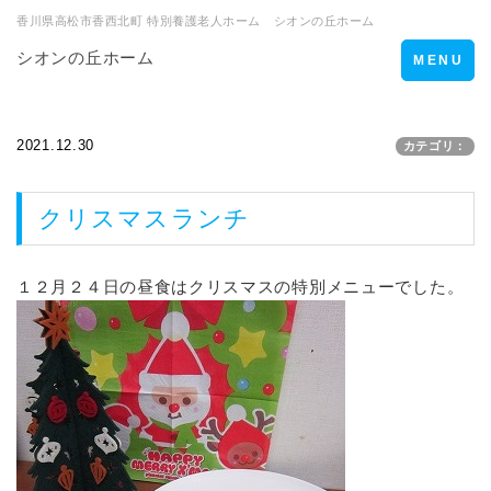
香川県高松市香西北町 特別養護老人ホーム シオンの丘ホーム
シオンの丘ホーム
Toggle
MENU
navigation
2021.12.30
カテゴリ：
クリスマスランチ
１２月２４日の昼食はクリスマスの特別メニューでした。