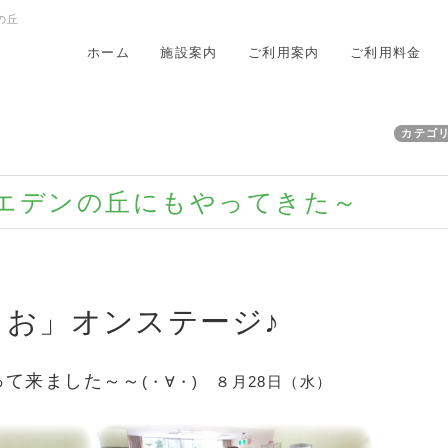
の丘
ホーム
施設案内
ご利用案内
ご利用料金
カテゴ
エデンの丘にもやってきた～
しお」オンステージ♪
って来ました～～
(・∀・) ８月28日（水）