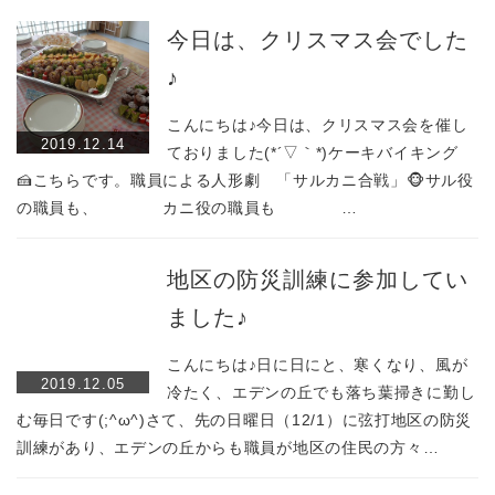
今日は、クリスマス会でした
♪
こんにちは♪今日は、クリスマス会を催し
2019.12.14
ておりました(*´▽｀*)ケーキバイキング
🍰こちらです。職員による人形劇 「サルカニ合戦」🐵サル役
の職員も、 カニ役の職員も …
地区の防災訓練に参加してい
ました♪
こんにちは♪日に日にと、寒くなり、風が
2019.12.05
冷たく、エデンの丘でも落ち葉掃きに勤し
む毎日です(;^ω^)さて、先の日曜日（12/1）に弦打地区の防災
訓練があり、エデンの丘からも職員が地区の住民の方々…