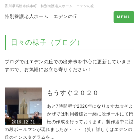
香川県高松市鶴市町 特別養護老人ホーム エデンの丘
特別養護老人ホーム エデンの丘
Toggle
MENU
navigation
日々の様子（ブログ）
ブログではエデンの丘での出来事を中心に更新していきま
すので、お気軽にお立ち寄りください！
もうすぐ２０２０
あと7時間程で2020年になりますね☆そよ
かぜでは利用者様と一緒に段ボールにて門
松の作成を行っております。製作途中に謎
2019.12.31
の段ボールマンが現れましたが・・・（笑）詳しくはエデンの
丘のインスタグラムを…