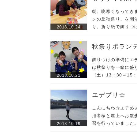
朝、晩寒くなってき
ンの丘秋祭り」を開
り、折り紙で飾りつ
2018.10.24
秋祭りボラン
飾りつけの準備にエ
は秋祭りを一緒に盛
（土）13：30～15：
2018.10.21
エデプリ☆
こんにちわ☆エデめ
用者様と屋上へお散
習を行っていました。
2018.10.19