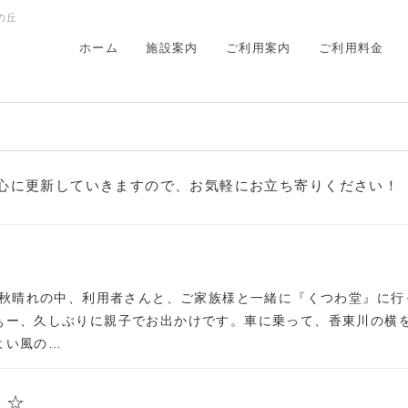
の丘
ホーム
施設案内
ご利用案内
ご利用料金
）
心に更新していきますので、お気軽にお立ち寄りください！
日、秋晴れの中、利用者さんと、ご家族様と一緒に『くつわ堂』に行
ぁー、久しぶりに親子でお出かけです。車に乗って、香東川の横
よい風の…
り☆