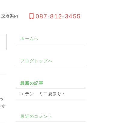
087-812-3455
交通案内
ホームへ
ブログトップへ
最新の記事
エデン ミニ夏祭り♪
っ
をす
最近のコメント