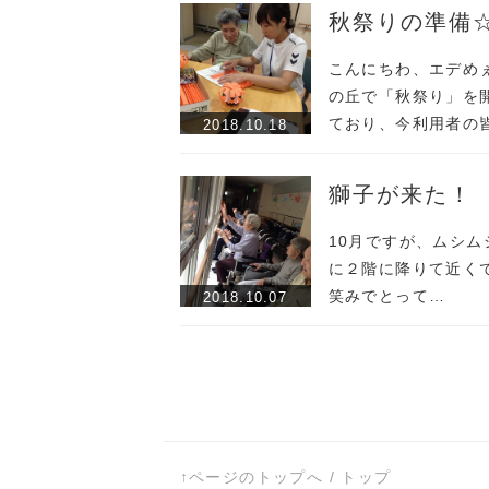
秋祭りの準備
こんにちわ、エデめぇ
の丘で「秋祭り」を
ており、今利用者の
2018.10.18
獅子が来た！
10月ですが、ムシム
に２階に降りて近く
笑みでとって…
2018.10.07
↑ページのトップへ
/
トップ