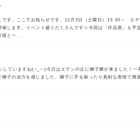
☆
です。ここでお知らせです。11月3日（土曜日）13:30～ エ
開催します。イベント盛りだくさんです☆今回は「作品展」も予
皆様と一…
シしていますね(~_~;)今日はエデンの丘に獅子舞が来ました！一
で獅子の迫力を感じました。獅子に手を振ったり真剣な表情で満