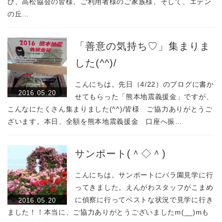
び、高松協会の皆様、ご利用者様のご家族様、そして、エデン
の丘…
「善意の気持ち♡」集まりま
した(^^)/
こんにちは。先日（4/22）のブログに書か
2016.05.20
せてもらった「熊本地震義援金」ですが、
こんなにたくさん集まりました(^^)/皆様 ご協力ありがとうご
ざいます。本日、全額を熊本地震義援金 口座へ振…
サンポート(＾◇＾)
こんにちは。サンポートにバラ園見学に行
ってきました。えんがわスタッフがこまめ
に偵察に行ってベストな状況で見学に行き
2016.05.20
ました！！本当に、ご協力ありがとうございましたm(__)mも