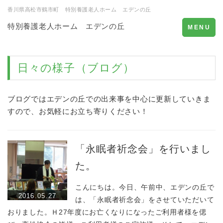
香川県高松市鶴市町 特別養護老人ホーム エデンの丘
特別養護老人ホーム エデンの丘
Toggle
MENU
navigation
日々の様子（ブログ）
ブログではエデンの丘での出来事を中心に更新していきま
すので、お気軽にお立ち寄りください！
「永眠者祈念会」を行いまし
た。
こんにちは。今日、午前中、エデンの丘で
2016.05.27
は、「永眠者祈念会」をさせていただいて
おりました。Ｈ27年度にお亡くなりになったご利用者様を偲