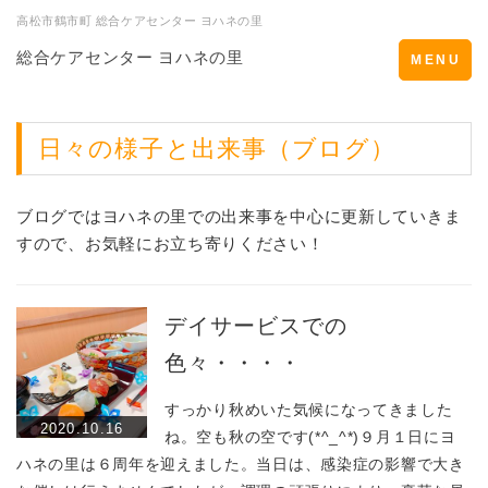
高松市鶴市町 総合ケアセンター ヨハネの里
総合ケアセンター ヨハネの里
Toggle
MENU
navigation
日々の様子と出来事（ブログ）
ブログではヨハネの里での出来事を中心に更新していきま
すので、お気軽にお立ち寄りください！
デイサービスでの
色々・・・・
すっかり秋めいた気候になってきました
2020.10.16
ね。空も秋の空です(*^_^*)９月１日にヨ
ハネの里は６周年を迎えました。当日は、感染症の影響で大き