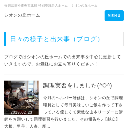
香川県高松市香西北町 特別養護老人ホーム シオンの丘ホーム
シオンの丘ホーム
Toggle
MENU
navigation
日々の様子と出来事（ブログ）
ブログではシオンの丘ホームでの出来事を中心に更新して
いきますので、お気軽にお立ち寄りください！
調理実習をしました(^O^)
今月のヘルパー研修は、シオンの丘で調理
職員として毎日美味しいご飯を作って下さ
っている優しくて素敵な山本リーダーに講
2019.02.23
師をお願いして調理実習を行いました。その報告を♪【献立】
大根、里芋、人参、厚…