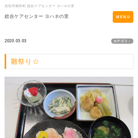
高松市鶴市町 総合ケアセンター ヨハネの里
総合ケアセンター ヨハネの里
Toggle
MENU
navigation
2020.03.03
カテゴリ：
雛祭り☆