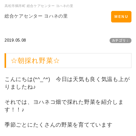
高松市鶴市町 総合ケアセンター ヨハネの里
総合ケアセンター ヨハネの里
Toggle
MENU
navigation
2019.05.08
カテゴリ：
☆朝採れ野菜☆
こんにちは(*^_^*) 今日は天気も良く気温も上が
りましたね♪
それでは、ヨハネコ畑で採れた野菜を紹介しま
す！！♪
季節ごとにたくさんの野菜を育てています