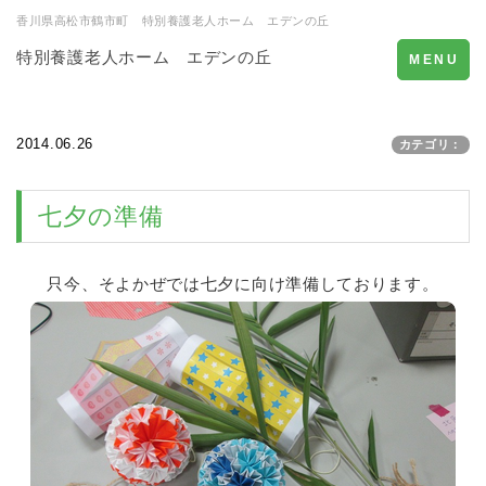
香川県高松市鶴市町 特別養護老人ホーム エデンの丘
特別養護老人ホーム エデンの丘
Toggle
MENU
navigation
2014.06.26
カテゴリ：
七夕の準備
只今、そよかぜでは七夕に向け準備しております。