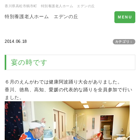
香川県高松市鶴市町 特別養護老人ホーム エデンの丘
特別養護老人ホーム エデンの丘
Toggle
MENU
navigation
2014.06.18
カテゴリ：
宴の時です
６月のえんがわでは健康阿波踊り大会がありました。
香川、徳島、高知、愛媛の代表的な踊りを全員参加で行い
ました。