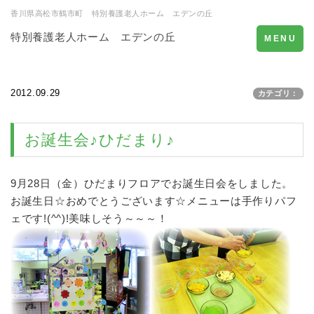
香川県高松市鶴市町 特別養護老人ホーム エデンの丘
特別養護老人ホーム エデンの丘
Toggle
MENU
navigation
2012.09.29
カテゴリ：
お誕生会♪ひだまり♪
9月28日（金）ひだまりフロアでお誕生日会をしました。
お誕生日☆おめでとうございます☆メニューは手作りパフ
ェです!(^^)!美味しそう～～～！