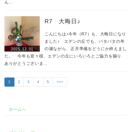
ん…
R7 大晦日♪
こんにちは♪今年（R7）も、大晦日になり
ました♪ エデンの丘でも、バタバタの年
の瀬ながら、正月準備をどうにか終えまし
2025.12.31
た。 今年も皆々様、エデンの丘にいろいろとご協力を賜り
ありがとうございま…
1
2
3
4
5
>>>
ホームへ