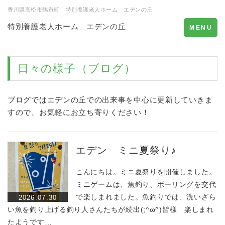
香川県高松市鶴市町 特別養護老人ホーム エデンの丘
特別養護老人ホーム エデンの丘
Toggle
MENU
navigation
日々の様子（ブログ）
ブログではエデンの丘での出来事を中心に更新していきま
すので、お気軽にお立ち寄りください！
エデン ミニ夏祭り♪
こんにちは。ミニ夏祭りを開催しました。
ミニゲームは、魚釣り、ボーリングを交代
で楽しまれました。魚釣りでは、洗いざら
2026.07.30
い魚を釣り上げる釣り人さんたちが続出(;^ω^)皆様 楽しまれ
たようです…